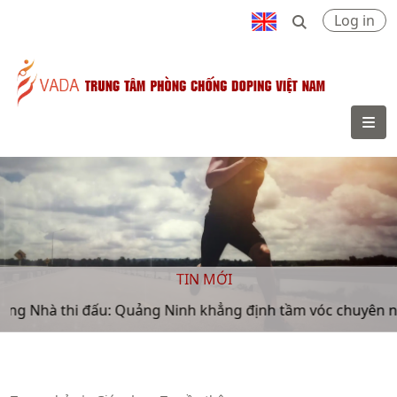
Log in
VADA
TIN MỚI
đấu: Quảng Ninh khẳng định tầm vóc chuyên nghiệp trước Đ