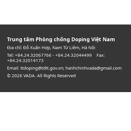
Trung tâm Phòng chống Doping Việt Nam
Địa chỉ: Đỗ Xuân Hợp, Nam Từ Liêm, Hà Nội
Tel:
+84.24.32067766
-
+84.24.32044499
Fax:
+84.24.32014173
Email:
ttdoping@tdtt.gov.vn
;
hanhchinhvada@gmail.com
© 2026 VADA. All Rights Reserved