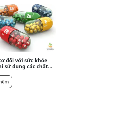
ơ đối với sức khỏe
i sử dụng các chất
 nhóm danh mục
g
thêm