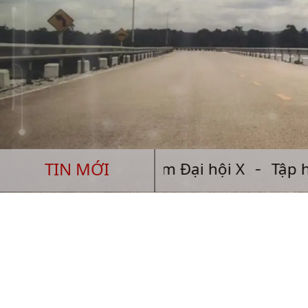
TIN MỚI
chắc trước thềm Đại hội X
Tập huấn phò