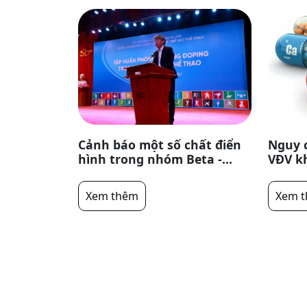
Cảnh báo một số chất điển
Nguy c
hình trong nhóm Beta -
VĐV kh
Agonists
trong
Dopin
Xem thêm
Xem 