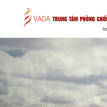
VADA
T