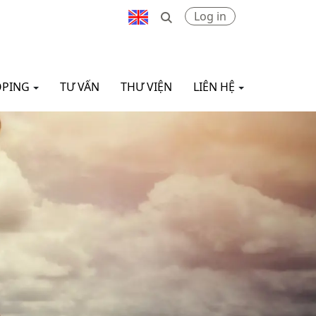
Log in
OPING
TƯ VẤN
THƯ VIỆN
LIÊN HỆ