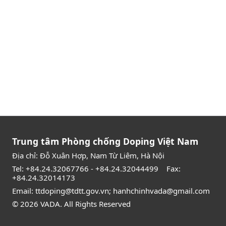
Trung tâm Phòng chống Doping Việt Nam
Địa chỉ: Đỗ Xuân Hợp, Nam Từ Liêm, Hà Nội
Tel:
+84.24.32067766
-
+84.24.32044499
Fax:
+84.24.32014173
Email:
ttdoping@tdtt.gov.vn
;
hanhchinhvada@gmail.com
© 2026 VADA. All Rights Reserved