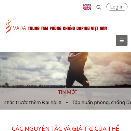
Log in
VADA
TIN MỚI
chắc trước thềm Đại hội X
Tập huấn phòng, chống Dopi
CÁC NGUYÊN TẮC VÀ GIÁ TRỊ CỦA THỂ